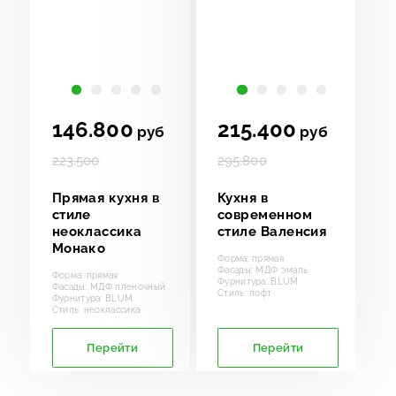
ИНФОРМАЦИЯ
КОНТАКТЫ
146.800
215.400
руб
руб
223.500
295.800
Прямая кухня в
Кухня в
стиле
современном
неоклассика
стиле Валенсия
Монако
Форма: прямая
Фасады: МДФ эмаль
Форма: прямая
Фурнитура: BLUM
Фасады: МДФ пленочный
Стиль: лофт
Фурнитура: BLUM
Стиль: неоклассика
Перейти
Перейти