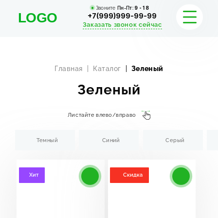
Звоните
Пн-Пт:
9 - 18
+7(999)999-99-99
Заказать звонок сейчас
Главная
Каталог
Зеленый
Зеленый
УСЛУГИ
ПОРТФОЛИО
Листайте влево/вправо
КАЛЬКУЛЯТОР
Темный
Синий
Серый
АКЦИИ
Хит
Скидка
СТОИМОСТЬ
О КОМПАНИИ